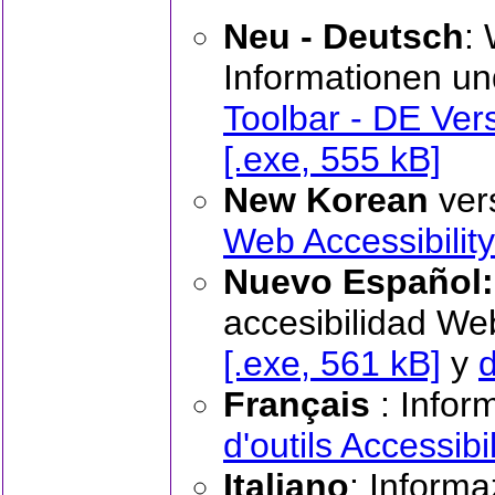
Neu - Deutsch
: 
Informationen u
Toolbar - DE Ver
[.exe, 555 kB]
New Korean
vers
Web Accessibility
Nuevo Español:
accesibilidad We
[.exe, 561 kB]
y
Français
: Infor
d'outils Accessib
Italiano
: Inform